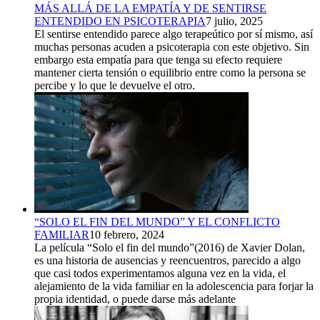
MÁS ALLÁ DE LA EMPATÍA Y DE SENTIRSE
ENTENDIDO EN PSICOTERAPIA
7 julio, 2025
El sentirse entendido parece algo terapeútico por sí mismo, así
muchas personas acuden a psicoterapia con este objetivo. Sin
embargo esta empatía para que tenga su efecto requiere
mantener cierta tensión o equilibrio entre como la persona se
percibe y lo que le devuelve el otro.
“SOLO EL FIN DEL MUNDO” Y EL CONFLICTO
FAMILIAR
10 febrero, 2024
La película “Solo el fin del mundo”(2016) de Xavier Dolan,
es una historia de ausencias y reencuentros, parecido a algo
que casi todos experimentamos alguna vez en la vida, el
alejamiento de la vida familiar en la adolescencia para forjar la
propia identidad, o puede darse más adelante