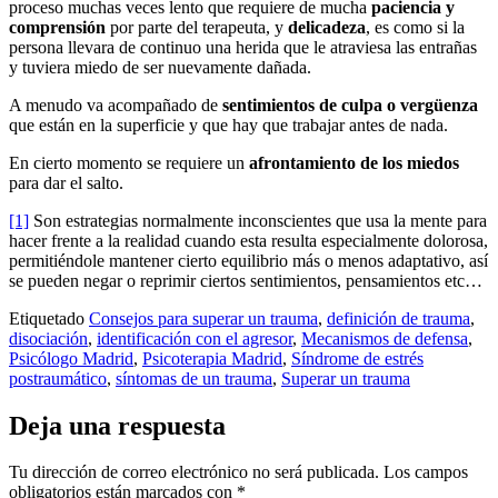
proceso muchas veces lento que requiere de mucha
paciencia y
comprensión
por parte del terapeuta, y
delicadeza
, es como si la
persona llevara de continuo una herida que le atraviesa las entrañas
y tuviera miedo de ser nuevamente dañada.
A menudo va acompañado de
sentimientos de culpa o vergüenza
que están en la superficie y que hay que trabajar antes de nada.
En cierto momento se requiere un
afrontamiento de los miedos
para dar el salto.
[1]
Son estrategias normalmente inconscientes que usa la mente para
hacer frente a la realidad cuando esta resulta especialmente dolorosa,
permitiéndole mantener cierto equilibrio más o menos adaptativo, así
se pueden negar o reprimir ciertos sentimientos, pensamientos etc…
Etiquetado
Consejos para superar un trauma
,
definición de trauma
,
disociación
,
identificación con el agresor
,
Mecanismos de defensa
,
Psicólogo Madrid
,
Psicoterapia Madrid
,
Síndrome de estrés
postraumático
,
síntomas de un trauma
,
Superar un trauma
Deja una respuesta
Tu dirección de correo electrónico no será publicada.
Los campos
obligatorios están marcados con
*