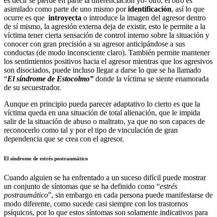
es decir se pierde en parte la diferenciación yo- otro, el otro es
asimilado como parte de uno mismo por
identificación
, así lo que
ocurre es que
introyecta
o introduce la imagen del agresor dentro
de sí mismo, la agresión externa deja de existir, esto le permite a la
víctima tener cierta sensación de control interno sobre la situación y
conocer con gran precisión a su agresor anticipándose a sus
conductas (de modo inconsciente claro). También permite mantener
los sentimientos positivos hacia el agresor mientras que los agresivos
son disociados, puede incluso llegar a darse lo que se ha llamado
“
El síndrome de Estocolmo”
donde la víctima se siente enamorada
de su secuestrador.
Aunque en principio pueda parecer adaptativo lo cierto es que la
víctima queda en una situación de total alienación, que le impida
salir de la situación de abuso o maltrato, ya que no son capaces de
reconocerlo como tal y por el tipo de vinculación de gran
dependencia que se crea con el agresor.
El síndrome de estrés postraumático
Cuando alguien se ha enfrentado a un suceso difícil puede mostrar
un conjunto de síntomas que se ha definido como “
estrés
postraumático
”, sin embargo en cada persona puede manifestarse de
modo diferente, como sucede casi siempre con los trastornos
psíquicos, por lo que estos síntomas son solamente indicativos para