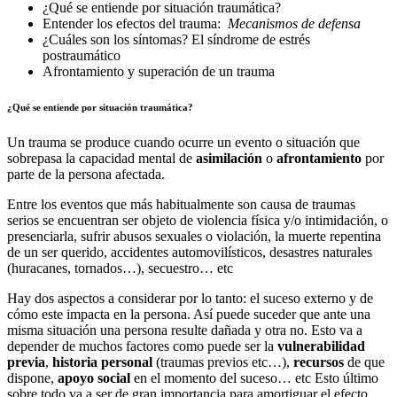
¿Qué se entiende por situación traumática?
Entender los efectos del trauma:
Mecanismos de defensa
¿Cuáles son los síntomas? El síndrome de estrés
postraumático
Afrontamiento y superación de un trauma
¿Qué se entiende por situación traumática?
Un trauma se produce cuando ocurre un evento o situación que
sobrepasa la capacidad mental de
asimilación
o
afrontamiento
por
parte de la persona afectada.
Entre los eventos que más habitualmente son causa de traumas
serios se encuentran ser objeto de violencia física y/o intimidación, o
presenciarla, sufrir abusos sexuales o violación, la muerte repentina
de un ser querido, accidentes automovilísticos, desastres naturales
(huracanes, tornados…), secuestro… etc
Hay dos aspectos a considerar por lo tanto: el suceso externo y de
cómo este impacta en la persona. Así puede suceder que ante una
misma situación una persona resulte dañada y otra no. Esto va a
depender de muchos factores como puede ser la
vulnerabilidad
previa
,
historia personal
(traumas previos etc…),
recursos
de que
dispone,
apoyo social
en el momento del suceso… etc Esto último
sobre todo va a ser de gran importancia para amortiguar el efecto