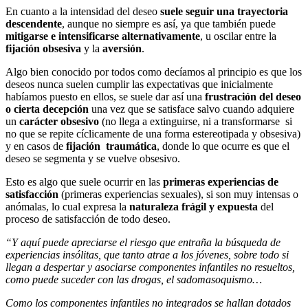
En cuanto a la intensidad del deseo
suele seguir una trayectoria
descendente
, aunque no siempre es así, ya que también puede
mitigarse e intensificarse alternativamente
, u oscilar entre la
fijación obsesiva
y la
aversión
.
Algo bien conocido por todos como decíamos al principio es que los
deseos nunca suelen cumplir las expectativas que inicialmente
habíamos puesto en ellos, se suele dar así una
frustración del deseo
o cierta decepción
una vez que se satisface salvo cuando adquiere
un
carácter obsesivo
(no llega a extinguirse, ni a transformarse si
no que se repite cíclicamente de una forma estereotipada y obsesiva)
y en casos de
fijación traumática
, donde lo que ocurre es que el
deseo se segmenta y se vuelve obsesivo.
Esto es algo que suele ocurrir en las
primeras experiencias de
satisfacción
(primeras experiencias sexuales), si son muy intensas o
anómalas, lo cual expresa la
naturaleza frágil y expuesta
del
proceso de satisfacción de todo deseo.
“Y aquí puede apreciarse el riesgo que entraña la búsqueda de
experiencias insólitas, que tanto atrae a los jóvenes, sobre todo si
llegan a despertar y asociarse componentes infantiles no resueltos,
como puede suceder con las drogas, el sadomasoquismo…
Como los componentes infantiles no integrados se hallan dotados