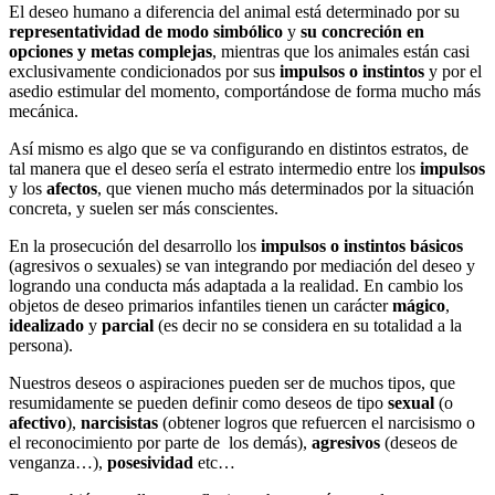
El deseo humano a diferencia del animal está determinado por su
representatividad de modo simbólico
y
su concreción en
opciones y metas complejas
, mientras que los animales están casi
exclusivamente condicionados por sus
impulsos o instintos
y por el
asedio estimular del momento, comportándose de forma mucho más
mecánica.
Así mismo es algo que se va configurando en distintos estratos, de
tal manera que el deseo sería el estrato intermedio entre los
impulsos
y los
afectos
, que vienen mucho más determinados por la situación
concreta, y suelen ser más conscientes.
En la prosecución del desarrollo los
impulsos o instintos básicos
(agresivos o sexuales) se van integrando por mediación del deseo y
logrando una conducta más adaptada a la realidad. En cambio los
objetos de deseo primarios infantiles tienen un carácter
mágico
,
idealizado
y
parcial
(es decir no se considera en su totalidad a la
persona).
Nuestros deseos o aspiraciones pueden ser de muchos tipos, que
resumidamente se pueden definir como deseos de tipo
sexual
(o
afectivo
),
narcisistas
(obtener logros que refuercen el narcisismo o
el reconocimiento por parte de los demás),
agresivos
(deseos de
venganza…),
posesividad
etc…