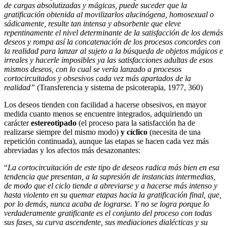
de cargas absolutizadas y mágicas, puede suceder que la
gratificación obtenida al movilizarlos alucinógena, homosexual o
sádicamente, resulte tan intensa y absorbente que eleve
repentinamente el nivel determinante de la satisfacción de los demás
deseos y rompa así la concatenación de los procesos concordes con
la realidad para lanzar al sujeto a la búsqueda de objetos mágicos e
irreales y hacerle imposibles ya las satisfacciones adultas de esos
mismos deseos, con lo cual se vería lanzado a procesos
cortocircuitados y obsesivos cada vez más apartados de la
realidad”
(Transferencia y sistema de psicoterapia, 1977, 360)
Los deseos tienden con facilidad a hacerse obsesivos, en mayor
medida cuanto menos se encuentre integrados, adquiriendo un
carácter
estereotipado
(el proceso para la satisfacción ha de
realizarse siempre del mismo modo)
y cíclico
(necesita de una
repetición continuada), aunque las etapas se hacen cada vez más
abreviadas y los afectos más desazonantes:
“
La cortocircuitación de este tipo de deseos radica más bien en esa
tendencia que presentan, a la supresión de instancias intermedias,
de modo que el ciclo tiende a abreviarse y a hacerse más intenso y
hasta violento en su quemar etapas hacia la gratificación final, que,
por lo demás, nunca acaba de lograrse. Y no se logra porque lo
verdaderamente gratificante es el conjunto del proceso con todas
sus fases, su curva ascendente, sus mediaciones dialécticas y su