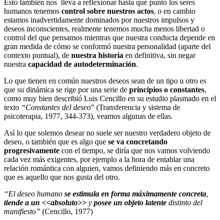
Esto también nos lleva a reflexionar hasta qué punto los seres
humanos tenemos
control sobre nuestros actos
, o en cambio
estamos inadvertidamente dominados por nuestros impulsos y
deseos inconscientes, realmente tenemos mucha menos libertad o
control del que pensamos mientras que nuestra conducta depende en
gran medida de cómo se conformó nuestra personalidad (aparte del
contexto puntual), de
nuestra historia
en definitiva, sin negar
nuestra
capacidad de autodeterminación
.
Lo que tienen en común nuestros deseos sean de un tipo u otro es
que su dinámica se rige por una serie de
principios o constantes
,
como muy bien describió Luis Cencillo en su estudio plasmado en el
texto
“Constantes del deseo
” (Transferencia y sistema de
psicoterapia, 1977, 344-373), veamos algunas de ellas
.
Así lo que solemos desear no suele ser nuestro verdadero objeto de
deseo, o también que es algo que
se va concretando
progresivamente
con el tiempo, se diría que nos vamos volviendo
cada vez más exigentes, por ejemplo a la hora de entablar una
relación romántica con alguien, vamos definiendo más en concreto
que es aquello que nos gusta del otro.
“El deseo humano
se estimula en forma máximamente concreta
,
tiende a un <<absoluto>>
y
posee un
objeto latente
distinto del
manifiesto”
(Cencillo, 1977)