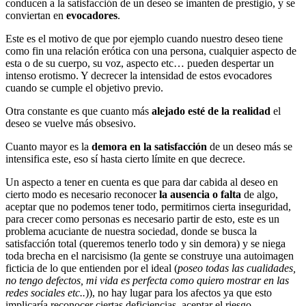
conducen a la satisfacción de un deseo se imanten de prestigio, y se
conviertan en
evocadores
.
Este es el motivo de que por ejemplo cuando nuestro deseo tiene
como fin una relación erótica con una persona, cualquier aspecto de
esta o de su cuerpo, su voz, aspecto etc… pueden despertar un
intenso erotismo. Y decrecer la intensidad de estos evocadores
cuando se cumple el objetivo previo.
Otra constante es que cuanto más
alejado esté de la realidad
el
deseo se vuelve más obsesivo.
Cuanto mayor es la
demora en la satisfacción
de un deseo más se
intensifica este, eso sí hasta cierto límite en que decrece.
Un aspecto a tener en cuenta es que para dar cabida al deseo en
cierto modo es necesario reconocer
la ausencia o falta
de algo,
aceptar que no podemos tener todo, permitirnos cierta inseguridad,
para crecer como personas es necesario partir de esto, este es un
problema acuciante de nuestra sociedad, donde se busca la
satisfacción total (queremos tenerlo todo y sin demora) y se niega
toda brecha en el narcisismo (la gente se construye una autoimagen
ficticia de lo que entienden por el ideal (
poseo todas las cualidades,
no tengo defectos, mi vida es perfecta como quiero mostrar en las
redes sociales etc..
)), no hay lugar para los afectos ya que esto
implicaría reconocer ciertas deficiencias, aceptar el riesgo.