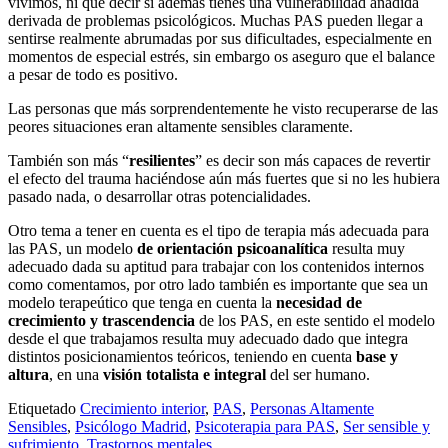
vivimos, ni que decir si además tienes una vulnerabilidad añadida
derivada de problemas psicológicos. Muchas PAS pueden llegar a
sentirse realmente abrumadas por sus dificultades, especialmente en
momentos de especial estrés, sin embargo os aseguro que el balance
a pesar de todo es positivo.
Las personas que más sorprendentemente he visto recuperarse de las
peores situaciones eran altamente sensibles claramente.
También son más “
resilientes
” es decir son más capaces de revertir
el efecto del trauma haciéndose aún más fuertes que si no les hubiera
pasado nada, o desarrollar otras potencialidades.
Otro tema a tener en cuenta es el tipo de terapia más adecuada para
las PAS, un modelo
de orientación psicoanalítica
resulta muy
adecuado dada su aptitud para trabajar con los contenidos internos
como comentamos, por otro lado también es importante que sea un
modelo terapeútico que tenga en cuenta la
necesidad de
crecimiento y trascendencia
de los PAS, en este sentido el modelo
desde el que trabajamos resulta muy adecuado dado que integra
distintos posicionamientos teóricos, teniendo en cuenta
base y
altura
, en una
visión totalista e integral
del ser humano.
Etiquetado
Crecimiento interior
,
PAS
,
Personas Altamente
Sensibles
,
Psicólogo Madrid
,
Psicoterapia para PAS
,
Ser sensible y
sufrimiento
,
Trastornos mentales