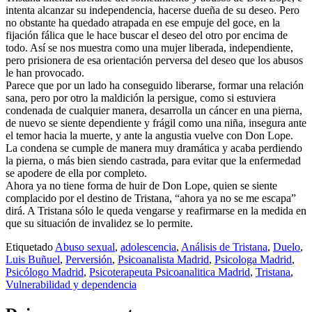
intenta alcanzar su independencia, hacerse dueña de su deseo. Pero
no obstante ha quedado atrapada en ese empuje del goce, en la
fijación fálica que le hace buscar el deseo del otro por encima de
todo. Así se nos muestra como una mujer liberada, independiente,
pero prisionera de esa orientación perversa del deseo que los abusos
le han provocado.
Parece que por un lado ha conseguido liberarse, formar una relación
sana, pero por otro la maldición la persigue, como si estuviera
condenada de cualquier manera, desarrolla un cáncer en una pierna,
de nuevo se siente dependiente y frágil como una niña, insegura ante
el temor hacia la muerte, y ante la angustia vuelve con Don Lope.
La condena se cumple de manera muy dramática y acaba perdiendo
la pierna, o más bien siendo castrada, para evitar que la enfermedad
se apodere de ella por completo.
Ahora ya no tiene forma de huir de Don Lope, quien se siente
complacido por el destino de Tristana, “ahora ya no se me escapa”
dirá. A Tristana sólo le queda vengarse y reafirmarse en la medida en
que su situación de invalidez se lo permite.
Etiquetado
Abuso sexual
,
adolescencia
,
Análisis de Tristana
,
Duelo
,
Luis Buñuel
,
Perversión
,
Psicoanalista Madrid
,
Psicologa Madrid
,
Psicólogo Madrid
,
Psicoterapeuta Psicoanalitica Madrid
,
Tristana
,
Vulnerabilidad y dependencia