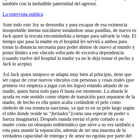
también con la ineludible paternidad del agresor.
La entrevista publica
Ante todo esto Joy se derrumba y para escapar de esa existencia
insoportable intenta suicidarse tomándose unas pastillas, de nuevo es
Jack quien la rescata encontrándola a tiempo para salvarle la vida. El
tiempo que pasa la madre en el hospital les servirá a ambos para
tomar la distancia necesaria para poder abrirse de nuevo al mundo y
poner límites a ese vínculo sofocante de excesiva dependencia
(cuando vuelve del hospital la madre ya no le deja tomar el pecho y
Jack lo acepta).
Así Jack quien tampoco se adapta muy bien al principio, tiene que
ser capaz de crear nuevos vínculos con personas y cosas reales (por
primera vez empieza a jugar con los legos) estando alejado de su
madre, quien fuera todo para él hasta ese momento. La abuela le
ayuda en este sentido como objeto de transición para separarse de la
madre, de hecho es ella quien acaba cortándole el pelo como
símbolo de esa renuncia narcisista, ya que es en su pelo largo según
el niño donde reside su
“forzudez”(
como una especie de poder o
fuerza imaginaria). Después manda enviar el pelo cortado a su
madre como un obsequio emblemático que sirve a su vez también a
esta para asumir la separación, además de ser una muestra de la
verdadera capacidad de entrega y de amor no egoísta por parte del