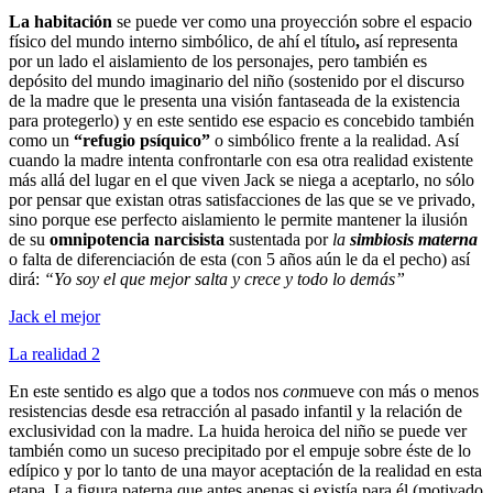
La habitación
se puede ver como una proyección sobre el espacio
físico del mundo interno simbólico, de ahí el título
,
así representa
por un lado el aislamiento de los personajes, pero también es
depósito del mundo imaginario del niño (sostenido por el discurso
de la madre que le presenta una visión fantaseada de la existencia
para protegerlo) y en este sentido ese espacio es concebido también
como un
“refugio psíquico”
o simbólico frente a la realidad. Así
cuando la madre intenta confrontarle con esa otra realidad existente
más allá del lugar en el que viven Jack se niega a aceptarlo, no sólo
por pensar que existan otras satisfacciones de las que se ve privado,
sino porque ese perfecto aislamiento le permite mantener la ilusión
de su
omnipotencia narcisista
sustentada por
la
simbiosis materna
o falta de diferenciación de esta (con 5 años aún le da el pecho) así
dirá:
“Yo soy el que mejor salta y crece y todo lo demás”
Jack el mejor
La realidad 2
En este sentido es algo que a todos nos
con
mueve con más o menos
resistencias desde esa retracción al pasado infantil y la relación de
exclusividad con la madre. La huida heroica del niño se puede ver
también como un suceso precipitado por el empuje sobre éste de lo
edípico y por lo tanto de una mayor aceptación de la realidad en esta
etapa. La figura paterna que antes apenas si existía para él (motivado