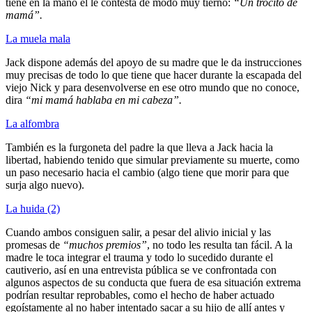
tiene en la mano él le contesta de modo muy tierno:
“Un trocito de
mamá”.
La muela mala
Jack dispone además del apoyo de su madre que le da instrucciones
muy precisas de todo lo que tiene que hacer durante la escapada del
viejo Nick y para desenvolverse en ese otro mundo que no conoce,
dira
“mi mamá hablaba en mi cabeza”.
La alfombra
También es la furgoneta del padre la que lleva a Jack hacia la
libertad, habiendo tenido que simular previamente su muerte, como
un paso necesario hacia el cambio (algo tiene que morir para que
surja algo nuevo).
La huida (2)
Cuando ambos consiguen salir, a pesar del alivio inicial y las
promesas de
“muchos premios”
, no todo les resulta tan fácil. A la
madre le toca integrar el trauma y todo lo sucedido durante el
cautiverio, así en una entrevista pública se ve confrontada con
algunos aspectos de su conducta que fuera de esa situación extrema
podrían resultar reprobables, como el hecho de haber actuado
egoístamente al no haber intentado sacar a su hijo de allí antes y