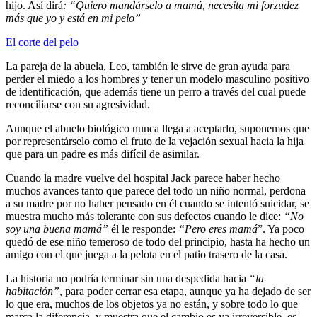
hijo. Así dirá
: “Quiero mandárselo a mamá, necesita mi forzudez
más que yo y está en mi pelo”
El corte del pelo
La pareja de la abuela, Leo, también le sirve de gran ayuda para
perder el miedo a los hombres y tener un modelo masculino positivo
de identificación, que además tiene un perro a través del cual puede
reconciliarse con su agresividad.
Aunque el abuelo biológico nunca llega a aceptarlo, suponemos que
por representárselo como el fruto de la vejación sexual hacia la hija
que para un padre es más difícil de asimilar.
Cuando la madre vuelve del hospital Jack parece haber hecho
muchos avances tanto que parece del todo un niño normal, perdona
a su madre por no haber pensado en él cuando se intentó suicidar, se
muestra mucho más tolerante con sus defectos cuando le dice:
“No
soy una buena mamá”
él le responde:
“Pero eres mamá
”. Ya poco
quedó de ese niño temeroso de todo del principio, hasta ha hecho un
amigo con el que juega a la pelota en el patio trasero de la casa.
La historia no podría terminar sin una despedida hacia
“la
habitación”
, para poder cerrar esa etapa, aunque ya ha dejado de ser
lo que era, muchos de los objetos ya no están, y sobre todo lo que
marca la diferencia, y muestra que el cambio es ya irreversible, es