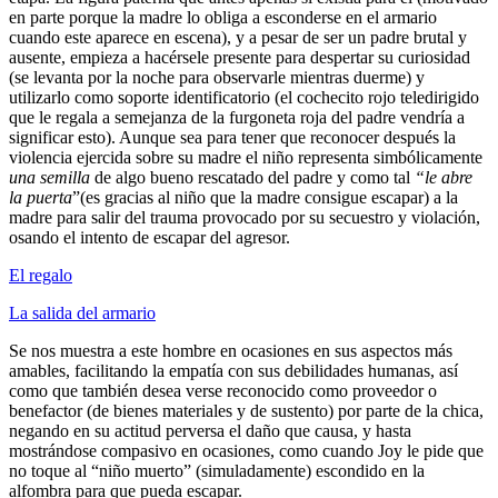
en parte porque la madre lo obliga a esconderse en el armario
cuando este aparece en escena), y a pesar de ser un padre brutal y
ausente, empieza a hacérsele presente para despertar su curiosidad
(se levanta por la noche para observarle mientras duerme) y
utilizarlo como soporte identificatorio (el cochecito rojo teledirigido
que le regala a semejanza de la furgoneta roja del padre vendría a
significar esto). Aunque sea para tener que reconocer después la
violencia ejercida sobre su madre el niño representa simbólicamente
una semilla
de algo bueno rescatado del padre y como tal
“le abre
la puerta
”(es gracias al niño que la madre consigue escapar) a la
madre para salir del trauma provocado por su secuestro y violación,
osando el intento de escapar del agresor.
El regalo
La salida del armario
Se nos muestra a este hombre en ocasiones en sus aspectos más
amables, facilitando la empatía con sus debilidades humanas, así
como que también desea verse reconocido como proveedor o
benefactor (de bienes materiales y de sustento) por parte de la chica,
negando en su actitud perversa el daño que causa, y hasta
mostrándose compasivo en ocasiones, como cuando Joy le pide que
no toque al “niño muerto” (simuladamente) escondido en la
alfombra para que pueda escapar.