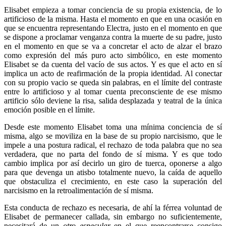
Elisabet empieza a tomar conciencia de su propia existencia, de lo
artificioso de la misma. Hasta el momento en que en una ocasión en
que se encuentra representando Electra, justo en el momento en que
se dispone a proclamar venganza contra la muerte de su padre, justo
en el momento en que se va a concretar el acto de alzar el brazo
como expresión del más puro acto simbólico, en este momento
Elisabet se da cuenta del vacío de sus actos. Y es que el acto en sí
implica un acto de reafirmación de la propia identidad. Al conectar
con su propio vacio se queda sin palabras, en el límite del contraste
entre lo artificioso y al tomar cuenta preconsciente de ese mismo
artificio sólo deviene la risa, salida desplazada y teatral de la única
emoción posible en el límite.
Desde este momento Elisabet toma una mínima conciencia de sí
misma, algo se moviliza en la base de su propio narcisismo, que le
impele a una postura radical, el rechazo de toda palabra que no sea
verdadera, que no parta del fondo de sí misma. Y es que todo
cambio implica por así decirlo un giro de tuerca, oponerse a algo
para que devenga un atisbo totalmente nuevo, la caída de aquello
que obstaculiza el crecimiento, en este caso la superación del
narcisismo en la retroalimentación de sí misma.
Esta conducta de rechazo es necesaria, de ahí la férrea voluntad de
Elisabet de permanecer callada, sin embargo no suficientemente,
necesitará de un
otro especular
en el que reencontrarse consigo