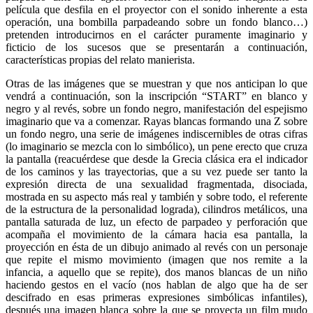
película que desfila en el proyector con el sonido inherente a esta
operación, una bombilla parpadeando sobre un fondo blanco…)
pretenden introducirnos en el carácter puramente imaginario y
ficticio de los sucesos que se presentarán a continuación,
características propias del relato manierista.
Otras de las imágenes que se muestran y que nos anticipan lo que
vendrá a continuación, son la inscripción “START” en blanco y
negro y al revés, sobre un fondo negro, manifestación del espejismo
imaginario que va a comenzar. Rayas blancas formando una Z sobre
un fondo negro, una serie de imágenes indiscernibles de otras cifras
(lo imaginario se mezcla con lo simbólico), un pene erecto que cruza
la pantalla (reacuérdese que desde la Grecia clásica era el indicador
de los caminos y las trayectorias, que a su vez puede ser tanto la
expresión directa de una sexualidad fragmentada, disociada,
mostrada en su aspecto más real y también y sobre todo, el referente
de la estructura de la personalidad lograda), cilindros metálicos, una
pantalla saturada de luz, un efecto de parpadeo y perforación que
acompaña el movimiento de la cámara hacia esa pantalla, la
proyección en ésta de un dibujo animado al revés con un personaje
que repite el mismo movimiento (imagen que nos remite a la
infancia, a aquello que se repite), dos manos blancas de un niño
haciendo gestos en el vacío (nos hablan de algo que ha de ser
descifrado en esas primeras expresiones simbólicas infantiles),
después una imagen blanca sobre la que se proyecta un film mudo