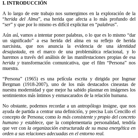
I. INTRODUCCIÓN
A lo largo de este trabajo nos sumergimos en la exploración de la
“
herida del Alma
”, esa herida que afecta a lo más profundo del
“
ser
” y que por lo mismo es difícil explicitar en “
palabras
”.
Aún así, vamos a intentar poner palabras, o lo que es lo mismo “dar
un significado” a esa herida del alma en su reflejo de herida
narcisista, que nos anuncia la evidencia de una
identidad
desajustada,
en el marco de una problemática relacional, y lo
haremos a través del análisis de las manifestaciones propias de esa
herida
y
transformación comunicativa, que el film “Persona” nos
muestra.
“Persona” (1965) es una película escrita y dirigida por Ingmar
Bergman (1918-2007), uno de los más destacados cineastas de
nuestra modernidad y que mejor ha sabido plasmar en imágenes los
sentimientos más íntimos y enmascarados de la relación humana.
No obstante, podemos recordar a un antropólogo insigne, que nos
ayuda de partida a centrar una definición, y precisa Luis Cencillo el
concepto de Persona; como
lo más consistente y propio del concreto
humano y
establece, que la complementaria personalidad, tendría
que ver con
la organización estructurada de su masa energética en
orden a sus relaciones adecuadas en el entorno real.