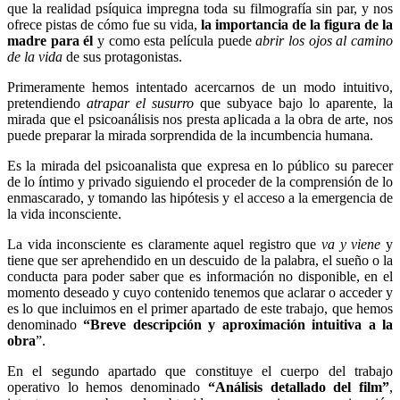
que la realidad psíquica impregna toda su filmografía sin par, y nos
ofrece pistas de cómo fue su vida,
la importancia de la figura de la
madre para él
y como esta película puede
abrir los ojos
al camino
de la vida
de sus protagonistas.
Primeramente hemos intentado acercarnos de un modo intuitivo,
pretendiendo
atrapar el susurro
que subyace bajo lo aparente, la
mirada que el psicoanálisis nos presta aplicada a la obra de arte, nos
puede preparar la mirada sorprendida de la incumbencia humana.
Es la mirada del psicoanalista que expresa en lo público su parecer
de lo íntimo y privado siguiendo el proceder de la comprensión de lo
enmascarado, y tomando las hipótesis y el acceso a la emergencia de
la vida inconsciente.
La vida inconsciente es claramente aquel registro que
va y viene
y
tiene que ser aprehendido en un descuido de la palabra, el sueño o la
conducta para poder saber que es información no disponible, en el
momento deseado y cuyo contenido tenemos que aclarar o acceder y
es lo que incluimos en el primer apartado de este trabajo, que hemos
denominado
“Breve descripción y aproximación intuitiva a la
obra
”.
En el segundo apartado que constituye el cuerpo del trabajo
operativo lo hemos denominado
“Análisis detallado del film”
,