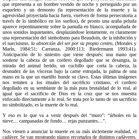
que representa a un hombre vestido de noche y perseguido por un
esqueleto y un demonio (la representación de la muerte y la
agresividad proyectada hacia fuera, vuelven de forma persecutoria a
través de lo simbólico en los sueños), de pronto una araña peluda
aparece repentinamente sobre la pantalla en blanco, acompañada de
unos sonidos inquietantes, desplazándose lentamente, es claramente
una representación del simbolismo para Beaudoin, de la inhibición y
el narcisismo,
la absorción del ser por su propio centro
, (Morales y
Marín, 1984:51; Carranza, 2000:113; Biedermann 1993:41).
Anticipación de lo siniestro que viene después; una mano que
sostiene la cabeza de un cordero degollado que se desangra, la
mirada del animal herido, un cuchillo que corta la cabeza, la
desnudez de las vísceras bajo la carne estrujada, la palma de una
mano en la que un martillo hunde su clavo. Estas últimas imágenes
nos remiten a los rituales del sacrificio cristiano, el cordero
degollado en su semblante de la más pura brutalidad de lo real, al
igual que el sacrificio de Dios en la cruz que se nos muestra
enfocado directamente a lo real. Se trata por lo tanto de un sacrificio
no simbolizado, es la muerte de lo real.
Y eso es lo que va a venir después del “muro”: “árboles en la
nieve… campanadas de fondo… rejas punzantes…”.
Nos vienen a anunciar la muerte en su más inclemente realidad, el
cadáver. Se van mostrando planos recortados de distintos cadáveres.