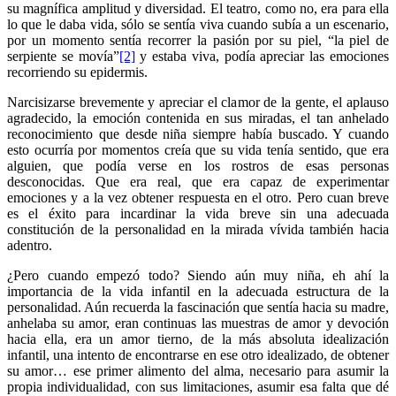
su magnífica amplitud y diversidad. El teatro, como no, era para ella
lo que le daba vida, sólo se sentía viva cuando subía a un escenario,
por un momento sentía recorrer la pasión por su piel, “la piel de
serpiente se movía”
[2]
y estaba viva, podía apreciar las emociones
recorriendo su epidermis.
Narcisizarse brevemente y apreciar el clamor de la gente, el aplauso
agradecido, la emoción contenida en sus miradas, el tan anhelado
reconocimiento que desde niña siempre había buscado. Y cuando
esto ocurría por momentos creía que su vida tenía sentido, que era
alguien, que podía verse en los rostros de esas personas
desconocidas. Que era real, que era capaz de experimentar
emociones y a la vez obtener respuesta en el otro. Pero cuan breve
es el éxito para incardinar la vida breve sin una adecuada
constitución de la personalidad en la mirada vívida también hacia
adentro.
¿Pero cuando empezó todo? Siendo aún muy niña, eh ahí la
importancia de la vida infantil en la adecuada estructura de la
personalidad. Aún recuerda la fascinación que sentía hacia su madre,
anhelaba su amor, eran continuas las muestras de amor y devoción
hacia ella, era un amor tierno, de la más absoluta idealización
infantil, una intento de encontrarse en ese otro idealizado, de obtener
su amor… ese primer alimento del alma, necesario para asumir la
propia individualidad, con sus limitaciones, asumir esa falta que dé