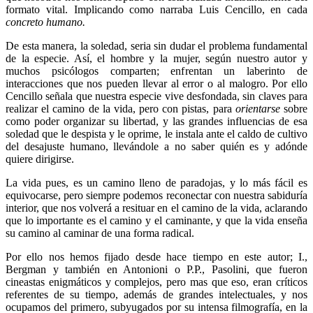
formato vital. Implicando como narraba Luis Cencillo, en cada
concreto humano.
De esta manera, la soledad, seria sin dudar el problema fundamental
de la especie. Así, el hombre y la mujer, según nuestro autor y
muchos psicólogos comparten; enfrentan un laberinto de
interacciones que nos pueden llevar al error o al malogro. Por ello
Cencillo señala que nuestra especie vive desfondada, sin claves para
realizar el camino de la vida, pero con pistas, para
orientarse
sobre
como poder organizar su libertad, y las grandes influencias de esa
soledad que le despista y le oprime, le instala ante el caldo de cultivo
del desajuste humano, llevándole a no saber quién es y adónde
quiere dirigirse.
La vida pues, es un camino lleno de paradojas, y lo más fácil es
equivocarse, pero siempre podemos reconectar con nuestra sabiduría
interior, que nos volverá a resituar en el camino de la vida, aclarando
que lo importante es el camino y el caminante, y que la vida enseña
su camino al caminar de una forma radical.
Por ello nos hemos fijado desde hace tiempo en este autor; I.,
Bergman y también en Antonioni o P.P., Pasolini, que fueron
cineastas enigmáticos y complejos, pero mas que eso, eran críticos
referentes de su tiempo, además de grandes intelectuales, y nos
ocupamos del primero, subyugados por su intensa filmografía, en la