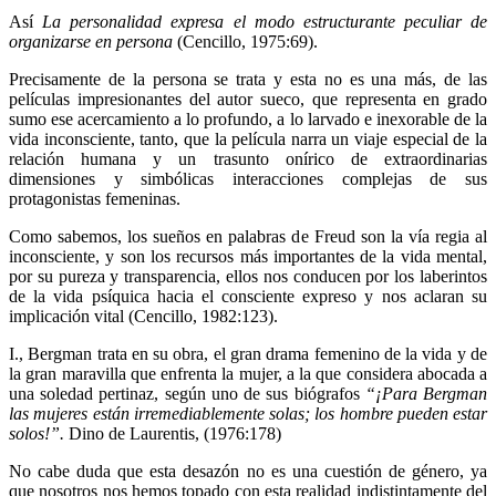
Así
La personalidad expresa el modo estructurante peculiar de
organizarse en persona
(Cencillo, 1975:69).
Precisamente de la persona se trata y esta no es una más, de las
películas impresionantes del autor sueco, que representa en grado
sumo ese acercamiento a lo profundo, a lo larvado e inexorable de la
vida inconsciente, tanto, que la película narra un viaje especial de la
relación humana y un trasunto onírico de extraordinarias
dimensiones y simbólicas interacciones complejas de sus
protagonistas femeninas.
Como sabemos, los sueños en palabras de Freud son la vía regia al
inconsciente, y son los recursos más importantes de la vida mental,
por su pureza y transparencia, ellos nos conducen por los laberintos
de la vida psíquica hacia el consciente expreso y nos aclaran su
implicación vital (Cencillo, 1982:123).
I., Bergman trata en su obra, el gran drama femenino de la vida y de
la gran maravilla que enfrenta la mujer, a la que considera abocada a
una soledad pertinaz, según uno de sus biógrafos
“¡Para Bergman
las mujeres están irremediablemente solas; los hombre pueden estar
solos!”.
Dino de Laurentis, (1976:178)
No cabe duda que esta desazón no es una cuestión de género, ya
que nosotros nos hemos topado con esta realidad indistintamente del