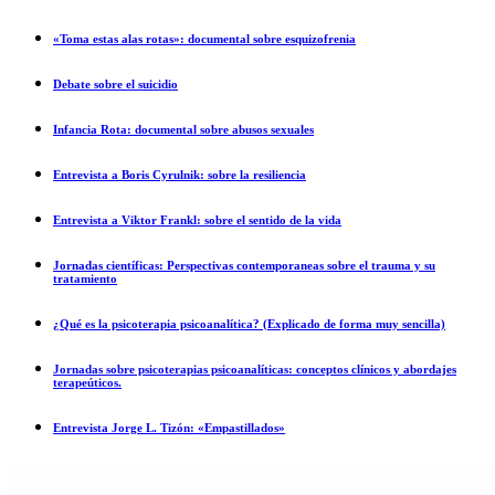
«Toma estas alas rotas»: documental sobre esquizofrenia
Debate sobre el suicidio
Infancia Rota: documental sobre abusos sexuales
Entrevista a Boris Cyrulnik: sobre la resiliencia
Entrevista a Viktor Frankl: sobre el sentido de la vida
Jornadas científicas: Perspectivas contemporaneas sobre el trauma y su
tratamiento
¿Qué es la psicoterapia psicoanalítica? (Explicado de forma muy sencilla)
Jornadas sobre psicoterapias psicoanalíticas: conceptos clínicos y abordajes
terapeúticos.
Entrevista Jorge L. Tizón: «Empastillados»